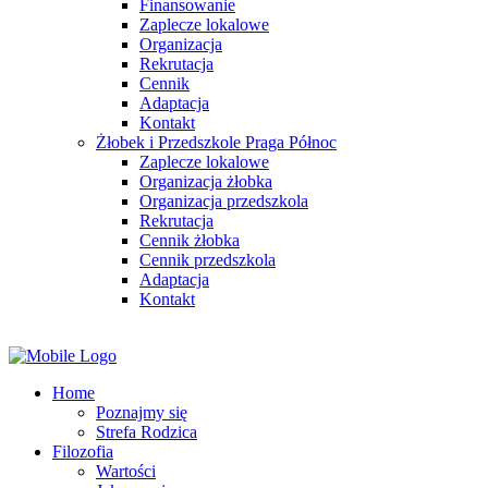
Finansowanie
Zaplecze lokalowe
Organizacja
Rekrutacja
Cennik
Adaptacja
Kontakt
Żłobek i Przedszkole Praga Północ
Zaplecze lokalowe
Organizacja żłobka
Organizacja przedszkola
Rekrutacja
Cennik żłobka
Cennik przedszkola
Adaptacja
Kontakt
Home
Poznajmy się
Strefa Rodzica
Filozofia
Wartości