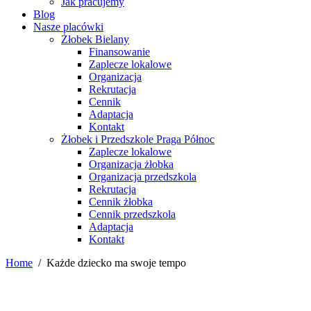
Jak pracujemy
Blog
Nasze placówki
Żłobek Bielany
Finansowanie
Zaplecze lokalowe
Organizacja
Rekrutacja
Cennik
Adaptacja
Kontakt
Żłobek i Przedszkole Praga Północ
Zaplecze lokalowe
Organizacja żłobka
Organizacja przedszkola
Rekrutacja
Cennik żłobka
Cennik przedszkola
Adaptacja
Kontakt
Home
/
Każde dziecko ma swoje tempo