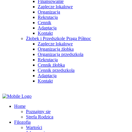
Finansowanie
Zaplecze lokalowe
Organizacja
Rekrutacja
Cennik
Adaptacja
Kontakt
Żłobek i Przedszkole Praga Północ
Zaplecze lokalowe
Organizacja żłobka
Organizacja przedszkola
Rekrutacja
Cennik żłobka
Cennik przedszkola
Adaptacja
Kontakt
Home
Poznajmy się
Strefa Rodzica
Filozofia
Wartości