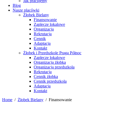
Jak pracujemy
Blog
Nasze placówki
Żłobek Bielany
Finansowanie
Zaplecze lokalowe
Organizacja
Rekrutacja
Cennik
Adaptacja
Kontakt
Żłobek i Przedszkole Praga Północ
Zaplecze lokalowe
Organizacja żłobka
Organizacja przedszkola
Rekrutacja
Cennik żłobka
Cennik przedszkola
Adaptacja
Kontakt
Home
/
Żłobek Bielany
/
Finansowanie