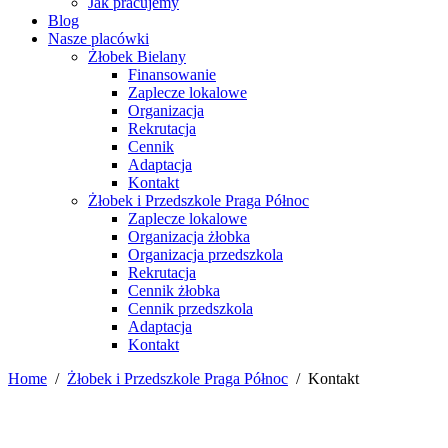
Jak pracujemy
Blog
Nasze placówki
Żłobek Bielany
Finansowanie
Zaplecze lokalowe
Organizacja
Rekrutacja
Cennik
Adaptacja
Kontakt
Żłobek i Przedszkole Praga Północ
Zaplecze lokalowe
Organizacja żłobka
Organizacja przedszkola
Rekrutacja
Cennik żłobka
Cennik przedszkola
Adaptacja
Kontakt
Home
/
Żłobek i Przedszkole Praga Północ
/
Kontakt