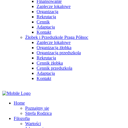
Finansowanie
Zaplecze lokalowe
Organizacja
Rekrutacja
Cennik
Adaptacja
Kontakt
Żłobek i Przedszkole Praga Północ
Zaplecze lokalowe
Organizacja żłobka
Organizacja przedszkola
Rekrutacja
Cennik żłobka
Cennik przedszkola
Adaptacja
Kontakt
Home
Poznajmy się
Strefa Rodzica
Filozofia
Wartości