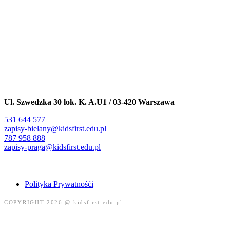
Ul. Szwedzka 30 lok. K. A.U1 /
03-420 Warszawa
531 644 577
zapisy-bielany@kidsfirst.edu.pl
787 958 888
zapisy-praga@kidsfirst.edu.pl
Polityka Prywatnośći
COPYRIGHT 2026 @ kidsfirst.edu.pl